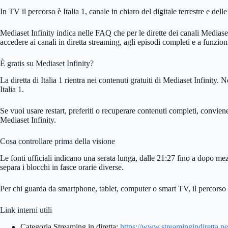
In TV il percorso è Italia 1, canale in chiaro del digitale terrestre e de
Mediaset Infinity indica nelle FAQ che per le dirette dei canali Mediaset
accedere ai canali in diretta streaming, agli episodi completi e a funzioni 
È gratis su Mediaset Infinity?
La diretta di Italia 1 rientra nei contenuti gratuiti di Mediaset Infinity
Italia 1.
Se vuoi usare restart, preferiti o recuperare contenuti completi, convien
Mediaset Infinity.
Cosa controllare prima della visione
Le fonti ufficiali indicano una serata lunga, dalle 21:27 fino a dopo me
separa i blocchi in fasce orarie diverse.
Per chi guarda da smartphone, tablet, computer o smart TV, il percorso r
Link interni utili
Categoria Streaming in diretta:
https://www.streamingindiretta.net