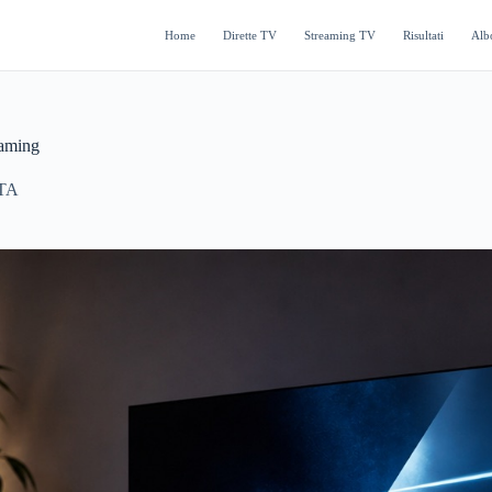
Home
Dirette TV
Streaming TV
Risultati
Alb
eaming
TA