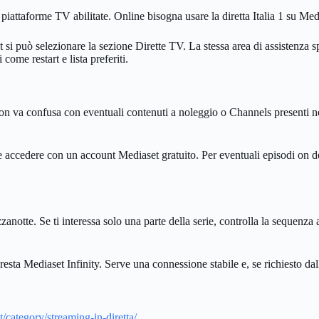
lle piattaforme TV abilitate. Online bisogna usare la diretta Italia 1 su M
 si può selezionare la sezione Dirette TV. La stessa area di assistenza s
come restart e lista preferiti.
. Non va confusa con eventuali contenuti a noleggio o Channels presenti ne
e accedere con un account Mediaset gratuito. Per eventuali episodi on dem
zzanotte. Se ti interessa solo una parte della serie, controlla la sequen
esta Mediaset Infinity. Serve una connessione stabile e, se richiesto dal
/category/streaming-in-diretta/