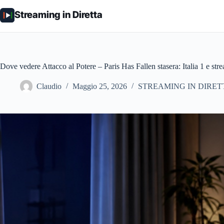
Salta
al
Streaming in Diretta
contenuto
Dove vedere Attacco al Potere – Paris Has Fallen stasera: Italia 1 e str
Claudio
Maggio 25, 2026
STREAMING IN DIRET