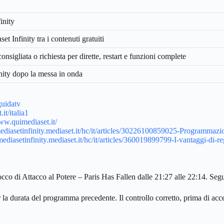
inity
set Infinity tra i contenuti gratuiti
onsigliata o richiesta per dirette, restart e funzioni complete
inity dopo la messa in onda
guidatv
it/italia1
ww.quimediaset.it/
mediasetinfinity.mediaset.it/hc/it/articles/30226100859025-Programmaz
mediasetinfinity.mediaset.it/hc/it/articles/360019899799-I-vantaggi-di-reg
occo di Attacco al Potere – Paris Has Fallen dalle 21:27 alle 22:14. Seg
r la durata del programma precedente. Il controllo corretto, prima di acc