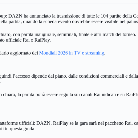
oup: DAZN ha annunciato la trasmissione di tutte le 104 partite della
lla partita, quando la scheda evento dovrebbe essere visibile nel palins
hiaro, con partita inaugurale, semifinali, finale e altri match del torne
o ufficiale Rai o RaiPlay.
ndario aggiornato dei
Mondiali 2026 in TV e streaming
.
indi l’accesso dipende dal piano, dalle condizioni commerciali e dalla p
.
 chiaro, la partita potrà essere seguita sui canali Rai indicati e su Rai
attaforme ufficiali: DAZN, RaiPlay se la gara sarà nel pacchetto Rai, canal
ti in questa guida.