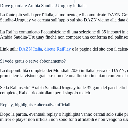
Dove guardare Arabia Saudita-Uruguay in Italia
La fonte più solida per l’Italia, al momento, è il comunicato DAZN Gr
Saudita-Uruguay va cercata sull’app o sul sito DAZN vicino alla data de
La Rai ha comunicato l’acquisizione di una selezione di 35 incontri in c
Arabia Saudita-Uruguay finché non compare una conferma nel palinsest
Link utili:
DAZN Italia
,
dirette RaiPlay
e la pagina del sito con il cale
Si vede gratis o serve abbonamento?
La disponibilità completa dei Mondiali 2026 in Italia passa da DAZN, qu
promettere la visione gratis se non c’è una finestra in chiaro confermata
Se la Rai inserirà Arabia Saudita-Uruguay tra le 35 gare del pacchetto in
completo, Rai da ricontrollare per il singolo match.
Replay, highlights e alternative ufficiali
Dopo la partita, eventuali replay o highlights vanno cercati solo sulle pi
mirror o player non ufficiali non sono fonti affidabili e non vengono usa