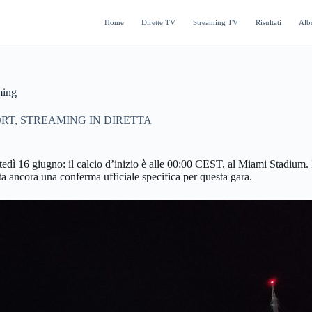
Home
Dirette TV
Streaming TV
Risultati
Alb
ming
ORT
,
STREAMING IN DIRETTA
rtedì 16 giugno: il calcio d’inizio è alle 00:00 CEST, al Miami Stadium
lta ancora una conferma ufficiale specifica per questa gara.