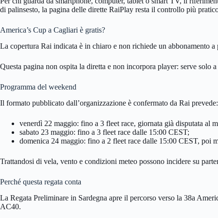
Per chi guarda da smartphone, computer, tablet o smart TV, il riferimento 
di palinsesto, la pagina delle dirette RaiPlay resta il controllo più prati
America’s Cup a Cagliari è gratis?
La copertura Rai indicata è in chiaro e non richiede un abbonamento a p
Questa pagina non ospita la diretta e non incorpora player: serve solo a i
Programma del weekend
Il formato pubblicato dall’organizzazione è confermato da Rai prevede:
venerdì 22 maggio: fino a 3 fleet race, giornata già disputata a
sabato 23 maggio: fino a 3 fleet race dalle 15:00 CEST;
domenica 24 maggio: fino a 2 fleet race dalle 15:00 CEST, poi ma
Trattandosi di vela, vento e condizioni meteo possono incidere su parten
Perché questa regata conta
La Regata Preliminare in Sardegna apre il percorso verso la 38a Ameri
AC40.