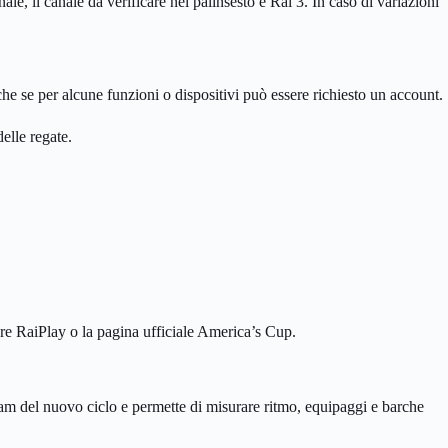
le, il canale da verificare nel palinsesto è Rai 3. In caso di variazioni
he se per alcune funzioni o dispositivi può essere richiesto un account.
elle regate.
are RaiPlay o la pagina ufficiale America’s Cup.
m del nuovo ciclo e permette di misurare ritmo, equipaggi e barche