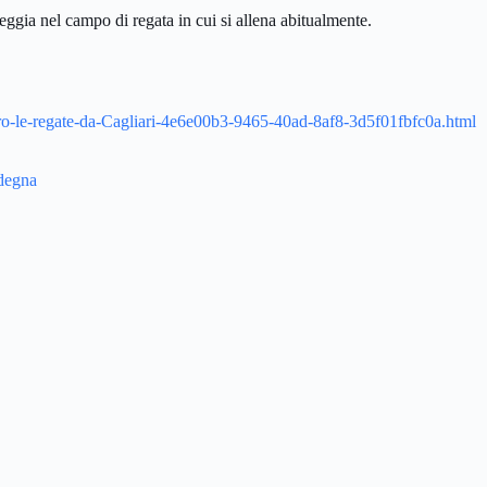
ggia nel campo di regata in cui si allena abitualmente.
iaro-le-regate-da-Cagliari-4e6e00b3-9465-40ad-8af8-3d5f01fbfc0a.html
rdegna