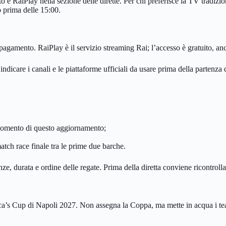
è RaiPlay nella sezione delle dirette. Per chi preferisce la TV tradiziona
co prima delle 15:00.
agamento. RaiPlay è il servizio streaming Rai; l’accesso è gratuito, anc
ndicare i canali e le piattaforme ufficiali da usare prima della partenza d
l momento di questo aggiornamento;
tch race finale tra le prime due barche.
ze, durata e ordine delle regate. Prima della diretta conviene ricontroll
ca’s Cup di Napoli 2027. Non assegna la Coppa, ma mette in acqua i tea