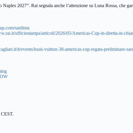
to Naples 2027”. Rai segnala anche l’attenzione su Luna Rossa, che gare
up.com/sardinia
ww.rai.it/ufficiostampa/articoli/2026/05/Americas-Cup-in-diretta-in-ch
cagliari.it/it/events/louis-vuitton-38-americas-cup-regata-preliminare-sa
ming
 NOW
00 CEST.