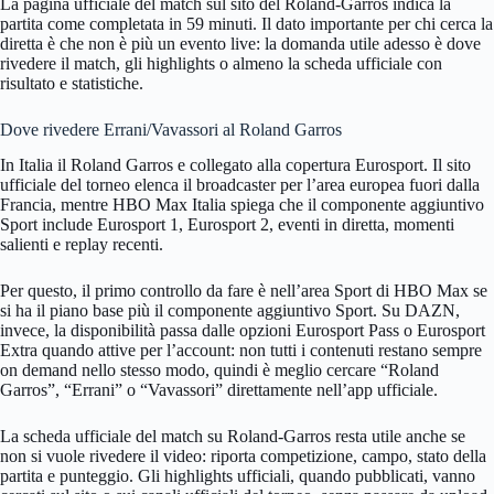
La pagina ufficiale del match sul sito del Roland-Garros indica la
partita come completata in 59 minuti. Il dato importante per chi cerca la
diretta è che non è più un evento live: la domanda utile adesso è dove
rivedere il match, gli highlights o almeno la scheda ufficiale con
risultato e statistiche.
Dove rivedere Errani/Vavassori al Roland Garros
In Italia il Roland Garros e collegato alla copertura Eurosport. Il sito
ufficiale del torneo elenca il broadcaster per l’area europea fuori dalla
Francia, mentre HBO Max Italia spiega che il componente aggiuntivo
Sport include Eurosport 1, Eurosport 2, eventi in diretta, momenti
salienti e replay recenti.
Per questo, il primo controllo da fare è nell’area Sport di HBO Max se
si ha il piano base più il componente aggiuntivo Sport. Su DAZN,
invece, la disponibilità passa dalle opzioni Eurosport Pass o Eurosport
Extra quando attive per l’account: non tutti i contenuti restano sempre
on demand nello stesso modo, quindi è meglio cercare “Roland
Garros”, “Errani” o “Vavassori” direttamente nell’app ufficiale.
La scheda ufficiale del match su Roland-Garros resta utile anche se
non si vuole rivedere il video: riporta competizione, campo, stato della
partita e punteggio. Gli highlights ufficiali, quando pubblicati, vanno