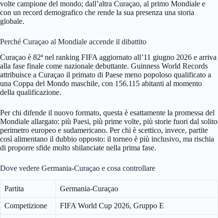
volte campione del mondo; dall’altra Curaçao, al primo Mondiale e
con un record demografico che rende la sua presenza una storia
globale.
Perché Curaçao al Mondiale accende il dibattito
Curaçao è 82ª nel ranking FIFA aggiornato all’11 giugno 2026 e arriva
alla fase finale come nazionale debuttante. Guinness World Records
attribuisce a Curaçao il primato di Paese meno popoloso qualificato a
una Coppa del Mondo maschile, con 156.115 abitanti al momento
della qualificazione.
Per chi difende il nuovo formato, questa è esattamente la promessa del
Mondiale allargato: più Paesi, più prime volte, più storie fuori dal solito
perimetro europeo e sudamericano. Per chi è scettico, invece, partite
così alimentano il dubbio opposto: il torneo è più inclusivo, ma rischia
di proporre sfide molto sbilanciate nella prima fase.
Dove vedere Germania-Curaçao e cosa controllare
Partita
Germania-Curaçao
Competizione
FIFA World Cup 2026, Gruppo E