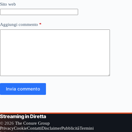
Sito web
Aggiungi commento
*
Invia commento
Streaming in Diretta
© 2026
The Conure Group
Privacy
Cookie
Contatti
Disclaimer
Pubblicità
Termini