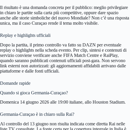
Il risultato è una domanda concreta per il pubblico: meglio privilegiare
in chiaro le partite sulla carta più competitive, oppure dare spazio
anche alle storie simboliche del nuovo Mondiale? Non c’è una risposta
unica, ma il caso Curaçao rende il tema molto visibile.
Replay e highlights ufficiali
Dopo la partita, il primo controllo va fatto su DAZN per eventuale
replay o highlights nella scheda evento. Per clip, sintesi e contenuti di
servizio conviene verificare anche FIFA Match Centre e RaiPlay,
quando saranno pubblicati contenuti ufficiali post-gara. Non servono
link esterni non autorizzati: gli aggiornamenti affidabili arrivano dalle
piattaforme e dalle fonti ufficiali.
Domande rapide
Quando si gioca Germania-Curaçao?
Domenica 14 giugno 2026 alle 19:00 italiane, allo Houston Stadium.
Germania-Curaçao è in chiaro sulla Rai?
Al controllo del 13 giugno non risulta indicata come diretta Rai nelle
liste TV consultate. La fonte certa per la copertura integrale in Italia è