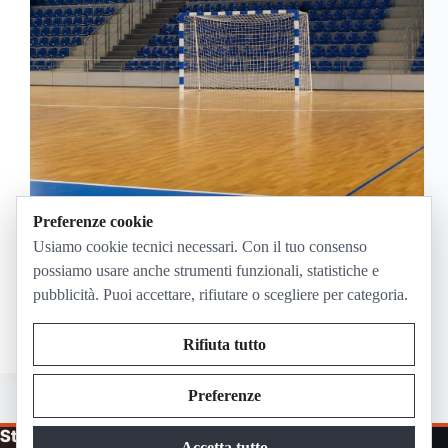
Preferenze cookie
Napoli Futsal-Sporting Sala Consilina Gara 2 si
Usiamo cookie tecnici necessari. Con il tuo consenso
gioca venerdì 12 giugno 2026 alle 20:30, al
possiamo usare anche strumenti funzionali, statistiche e
PalaVesuvio di Napoli. La partita dei quarti playoff
pubblicità. Puoi accettare, rifiutare o scegliere per categoria.
di Serie A KINTO è da seguire tramite i canali
ufficiali della Divisione Calcio a 5, a…
Giugno 10, 2026
Rifiuta tutto
Preferenze
Streaming in Diretta
Accetta tutto