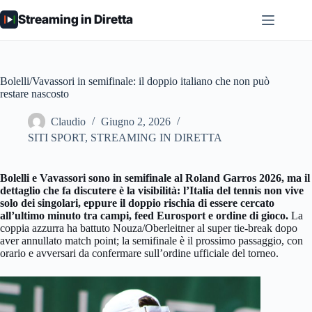
Salta
Streaming in Diretta
al
contenuto
Bolelli/Vavassori in semifinale: il doppio italiano che non può
restare nascosto
Claudio
Giugno 2, 2026
SITI SPORT
,
STREAMING IN DIRETTA
Bolelli e Vavassori sono in semifinale al Roland Garros 2026, ma il
dettaglio che fa discutere è la visibilità: l’Italia del tennis non vive
solo dei singolari, eppure il doppio rischia di essere cercato
all’ultimo minuto tra campi, feed Eurosport e ordine di gioco.
La
coppia azzurra ha battuto Nouza/Oberleitner al super tie-break dopo
aver annullato match point; la semifinale è il prossimo passaggio, con
orario e avversari da confermare sull’ordine ufficiale del torneo.