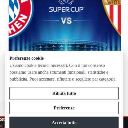
Preferenze cookie
Se stai cercando un sito dove poter vedere la Finale
Usiamo cookie tecnici necessari. Con il tuo consenso
di Supercoppa Europa 2020 tra Bayern Monaco e
possiamo usare anche strumenti funzionali, statistiche e
Siviglia, questo è il sito che fa per te! Ci colleghiamo
pubblicità. Puoi accettare, rifiutare o scegliere per categoria.
con il sito web che trasmette in differita (di qualche
minuto…
Paolo Trenta
Settembre 24, 2020
Rifiuta tutto
Preferenze
Streaming in Diretta
Accetta tutto
© 2026
The Conure Group