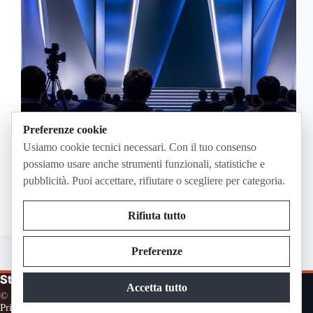
Preferenze cookie
Usiamo cookie tecnici necessari. Con il tuo consenso
possiamo usare anche strumenti funzionali, statistiche e
pubblicità. Puoi accettare, rifiutare o scegliere per categoria.
PC Gaming Show 2026 in diretta domenica 7
giugno alle 21:00: canali ufficiali, costo e replay.
Giugno 2, 2026
Rifiuta tutto
Preferenze
Streaming in Diretta
Accetta tutto
© 2026
The Conure Group
Privacy
Cookie
Contatti
Disclaimer
Pubblicità
Termini