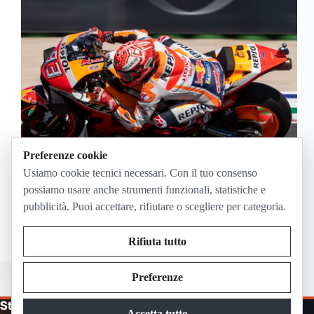
Preferenze cookie
Stai cercando di vedere il Moto GP in streaming e
Usiamo cookie tecnici necessari. Con il tuo consenso
non sai dove andare ? Spesso molti appassionati di
possiamo usare anche strumenti funzionali, statistiche e
Moto GP non sanno dove vedere il proprio idolo
pubblicità. Puoi accettare, rifiutare o scegliere per categoria.
mentre corre sui circuiti mondiali per Moto 2 Moto 3
e Moto…
Paolo Trenta
Dicembre 11, 2018
Rifiuta tutto
Preferenze
Streaming in Diretta
Accetta tutto