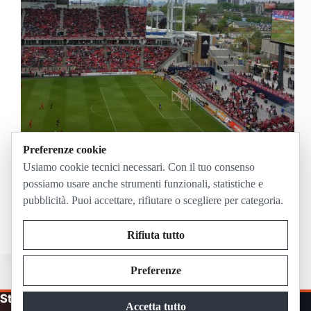
Preferenze cookie
Canada-Bosnia Erzegovina si gioca oggi, venerdì 12
Usiamo cookie tecnici necessari. Con il tuo consenso
giugno 2026, alle 21:00 italiane al Toronto Stadium
possiamo usare anche strumenti funzionali, statistiche e
di Toronto. In Italia la partita è su Rai 1 e RaiPlay in
pubblicità. Puoi accettare, rifiutare o scegliere per categoria.
chiaro, con collegamento Rai indicato dalle 20:35, e
su DAZN, che trasmette…
Giugno 2, 2026
Rifiuta tutto
Preferenze
Streaming in Diretta
Accetta tutto