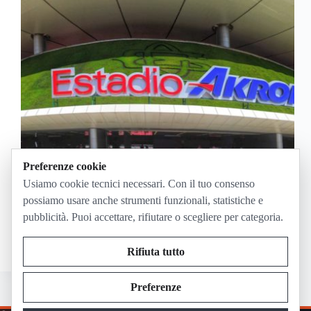
Preferenze cookie
I posti vuoti visti in Corea del Sud-Repubblica Ceca
Usiamo cookie tecnici necessari. Con il tuo consenso
non chiudono il Mondiale 2026 come un flop: il dato
possiamo usare anche strumenti funzionali, statistiche e
ufficiale riportato dalle cronache parla di 44.985
pubblicità. Puoi accettare, rifiutare o scegliere per categoria.
spettatori a Guadalajara, vicino alla capienza
dell’impianto. Il punto che fa discutere è un…
Giugno 12, 2026
Rifiuta tutto
Preferenze