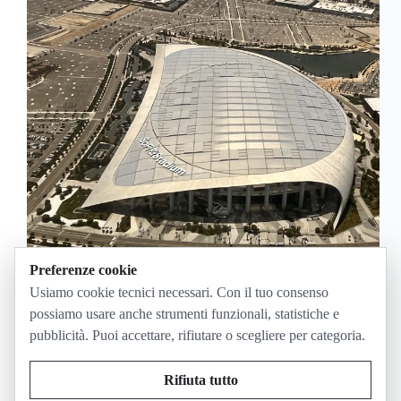
Preferenze cookie
Il 21 giugno la partita in chiaro indicata dalla Rai per
Usiamo cookie tecnici necessari. Con il tuo consenso
i Mondiali 2026 è Belgio-Iran alle 21:00 su Rai 1 e
possiamo usare anche strumenti funzionali, statistiche e
RaiPlay: Spagna-Arabia Saudita delle 18:00 resta
pubblicità. Puoi accettare, rifiutare o scegliere per categoria.
quindi su DAZN, che trasmette tutte le 104 gare. Il
punto che…
Giugno 15, 2026
Rifiuta tutto