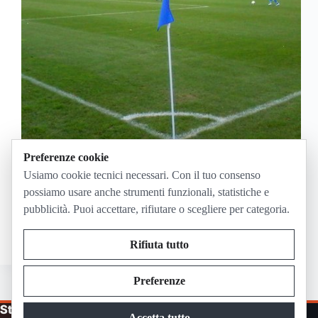
Preferenze cookie
Ucraina-Italia Under 19 si gioca domenica 5 luglio
Usiamo cookie tecnici necessari. Con il tuo consenso
2026 alle 17:00 italiane al Bangor City Stadium, in
possiamo usare anche strumenti funzionali, statistiche e
Galles. In Italia il riferimento TV indicato dalla
pubblicità. Puoi accettare, rifiutare o scegliere per categoria.
UEFA per l’Europeo Under 19 e Rai Sport, con
streaming su RaiPlay; UEFA.tv resta utile…
Giugno 30, 2026
Rifiuta tutto
Preferenze
Streaming in Diretta
Accetta tutto