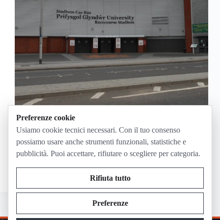
Preferenze cookie
L’Europeo Under 19 2026 si vede in Italia su
RaiSport e in streaming su RaiPlay per la copertura
Usiamo cookie tecnici necessari. Con il tuo consenso
indicata dalla UEFA; le partite possono essere
possiamo usare anche strumenti funzionali, statistiche e
disponibili anche su UEFA.tv, dove la UEFA
pubblicità. Puoi accettare, rifiutare o scegliere per categoria.
segnala dirette gratuite in alcuni territori e
highlights…
Giugno 27, 2026
Rifiuta tutto
Preferenze