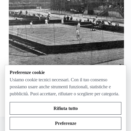
Preferenze cookie
L’ATP Queen’s 2026 si vede attraverso i canali e le
piattaforme ufficiali del tennis: il torneo maschile
Usiamo cookie tecnici necessari. Con il tuo consenso
dell’HSBC Championships parte con le
possiamo usare anche strumenti funzionali, statistiche e
qualificazioni sabato 13 e domenica 14 giugno, poi il
pubblicità. Puoi accettare, rifiutare o scegliere per categoria.
tabellone principale si gioca da lunedì 15 a
domenica…
Giugno 9, 2026
Rifiuta tutto
Preferenze