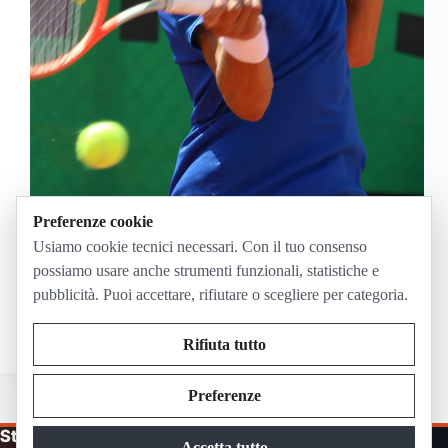
Preferenze cookie
Arnaldi-Halys si gioca martedì 30 giugno 2026 a
Usiamo cookie tecnici necessari. Con il tuo consenso
Wimbledon: è il secondo match sul Campo 4, con
possiamo usare anche strumenti funzionali, statistiche e
programma del campo dalle 12:00 italiane. In Italia il
pubblicità. Puoi accettare, rifiutare o scegliere per categoria.
torneo è trasmesso da Sky Sport e in streaming su
Sky Go per gli…
Giugno 28, 2026
Rifiuta tutto
Preferenze
Streaming in Diretta
Accetta tutto