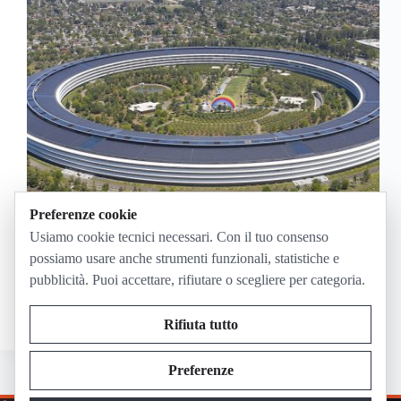
Preferenze cookie
La WWDC26 si guarda lunedì 8 giugno 2026 in
Usiamo cookie tecnici necessari. Con il tuo consenso
streaming ufficiale: il keynote Apple parte alle 19:00
possiamo usare anche strumenti funzionali, statistiche e
ora italiana, mentre la Platforms State of the Union è
pubblicità. Puoi accettare, rifiutare o scegliere per categoria.
prevista alle 22:00. La diretta sarà disponibile su
apple.com, nell’app Apple TV e…
Giugno 2, 2026
Rifiuta tutto
Preferenze