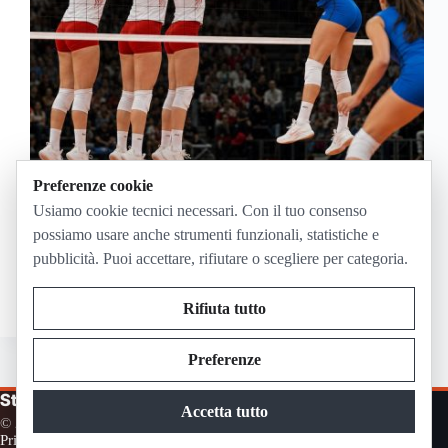
Preferenze cookie
Usiamo cookie tecnici necessari. Con il tuo consenso
possiamo usare anche strumenti funzionali, statistiche e
Italia-Polonia di volley femminile si gioca domenica
pubblicità. Puoi accettare, rifiutare o scegliere per categoria.
24 maggio 2026 alle 21:00: dove vederla su Rai
Sport, RaiPlay, Sky Sport Arena e NOW.
Claudio
Maggio 24, 2026
Rifiuta tutto
Preferenze
Streaming in Diretta
Accetta tutto
© 2026
The Conure Group
Privacy
Cookie
Contatti
Disclaimer
Pubblicità
Termini