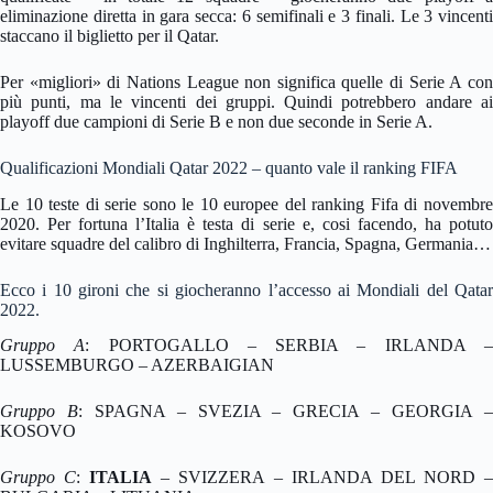
eliminazione diretta in gara secca: 6 semifinali e 3 finali. Le 3 vincenti
staccano il biglietto per il Qatar.
Per «migliori» di Nations League non significa quelle di Serie A con
più punti, ma le vincenti dei gruppi. Quindi potrebbero andare ai
playoff due campioni di Serie B e non due seconde in Serie A.
Qualificazioni Mondiali Qatar 2022 – quanto vale il ranking FIFA
Le 10 teste di serie sono le 10 europee del ranking Fifa di novembre
2020. Per fortuna l’Italia è testa di serie e, cosi facendo, ha potuto
evitare squadre del calibro di Inghilterra, Francia, Spagna, Germania…
Ecco i 10 gironi che si giocheranno l’accesso ai Mondiali del Qatar
2022.
Gruppo A
: PORTOGALLO – SERBIA – IRLANDA 
LUSSEMBURGO – AZERBAIGIAN
Gruppo B
: SPAGNA – SVEZIA – GRECIA – GEORGIA 
KOSOVO
Gruppo C
:
ITALIA
– SVIZZERA – IRLANDA DEL NORD 