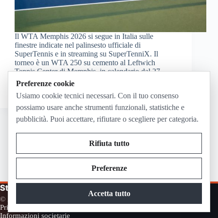
Il WTA Memphis 2026 si segue in Italia sulle
finestre indicate nel palinsesto ufficiale di
SuperTennis e in streaming su SuperTenniX. Il
torneo è un WTA 250 su cemento al Leftwich
Tennis Center di Memphis, in calendario dal 27
luglio…
Preferenze cookie
Luglio 27, 2026
Usiamo cookie tecnici necessari. Con il tuo consenso
possiamo usare anche strumenti funzionali, statistiche e
pubblicità. Puoi accettare, rifiutare o scegliere per categoria.
Rifiuta tutto
SUCC
Preferenze
Streaming in Diretta
Accetta tutto
© 2026
The Conure Group
Privacy
Cookie
Contatti
Disclaimer
Pubblicità
Termini
Informazioni societarie